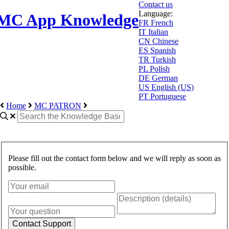
Contact us
Language:
MC App Knowledge
FR
French
IT
Italian
CN
Chinese
ES
Spanish
TR
Turkish
PL
Polish
DE
German
US
English (US)
PT
Portuguese
Home
MC PATRON
Please fill out the contact form below and we will reply as soon as
possible.