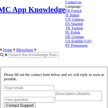
Contact us
Language:
MC App Knowledge
FR
French
IT
Italian
CN
Chinese
ES
Spanish
TR
Turkish
PL
Polish
DE
German
US
English (US)
PT
Portuguese
Home
MicroStore
Please fill out the contact form below and we will reply as soon as
possible.