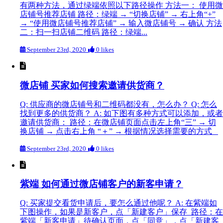
有两种方法，通过绿端依照以下路径操作 方法一： 使用微
店铺号推荐店铺 路径：绿端 → “切换店铺” → 右上角“+”
→ “使用微店铺号推荐店铺” → 输入微店铺号 → 确认 方法
二：扫一扫店铺二维码 路径：绿端...
September 23rd, 2020
0 likes
微店铺 买家如何搜索邀请供货商？
Q: 供应商的微店铺号和二维码都没有，怎么办？ Q: 怎么
找到更多的供货商？ A: 如下图有多种方式可以添加，或者
邀请供货商： 路径：在微店铺页面点击左上角“三” → 切
换店铺 → 点击右上角 “＋” → 根据情况选择需要的方式
September 23rd, 2020
0 likes
紫端 如何通过微店铺客户的新客申请？
Q: 买家提交看货申请后，要怎么通过他呢？ A: 在紫端如
下图操作，如果是新客户，点「新建客户」保存 路径：在
紫端「新客申请」待确认页面，点「同意」，点「新建客