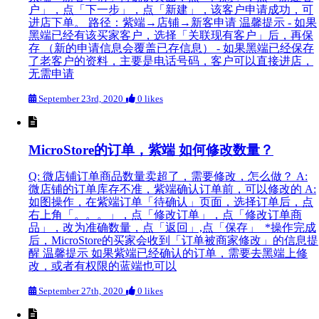
户」，点「下一步」，点「新建」，该客户申请成功，可
进店下单。 路径：紫端→店铺→新客申请 温馨提示 - 如果
黑端已经有该买家客户，选择「关联现有客户」后，再保
存 （新的申请信息会覆盖已存信息） - 如果黑端已经保存
了老客户的资料，主要是电话号码，客户可以直接进店，
无需申请
September 23rd, 2020
0 likes
MicroStore的订单，紫端 如何修改数量？
Q: 微店铺订单商品数量卖超了，需要修改，怎么做？ A:
微店铺的订单库存不准，紫端确认订单前，可以修改的 A:
如图操作，在紫端订单「待确认」页面，选择订单后，点
右上角「。。。」，点「修改订单」，点「修改订单商
品」，改为准确数量，点「返回」,点「保存」 *操作完成
后，MicroStore的买家会收到「订单被商家修改」的信息提
醒 温馨提示 如果紫端已经确认的订单，需要去黑端上修
改，或者有权限的蓝端也可以
September 27th, 2020
0 likes