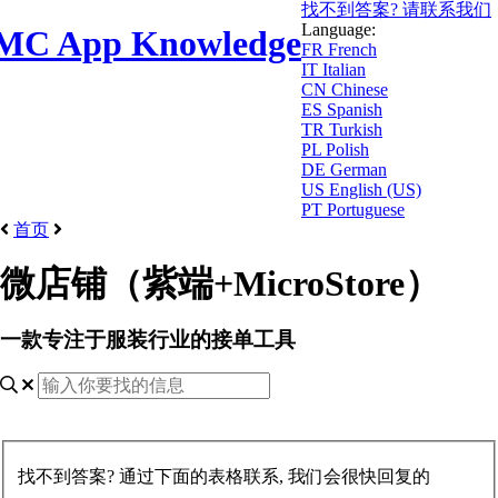
找不到答案? 请联系我们
Language:
MC App Knowledge
FR
French
IT
Italian
CN
Chinese
ES
Spanish
TR
Turkish
PL
Polish
DE
German
US
English (US)
PT
Portuguese
首页
微店铺（紫端+MicroStore）
一款专注于服装行业的接单工具
找不到答案? 通过下面的表格联系, 我们会很快回复的