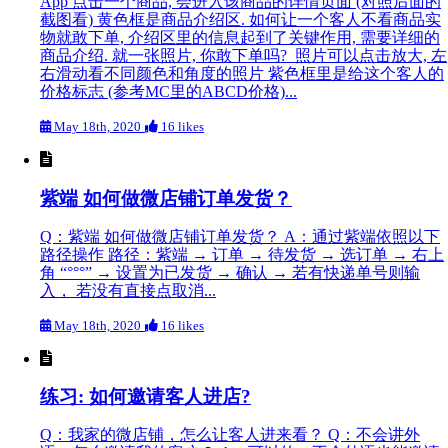
App 点击一个商品, 会进入该商品的详情页面 (对照后面的
截图看) 黄色框是商品介绍区. 如何让一个客人不看商品实
物就敢下单, 介绍区里的信息起到了关键作用, 需要详细的
商品介绍. 就一张照片, 你敢下单吗? 照片可以点击放大, 左
右滑动看不同颜色和角度的照片 紫色框里是给这个客人的
价格标志 (参考MC里的ABCD价格)...
May 18th, 2020
16 likes
紫端 如何做微店铺订单发货？
Q：紫端 如何做微店铺订单发货？ A：通过紫端依照以下
路径操作 路径：紫端 → 订单 → 待发货 → 选订单 → 右上
角 “°°°” → 设置为已发货 → 确认 → 若有快递单号则输
入， 若没有直接点取消...
May 18th, 2020
16 likes
练习: 如何邀请客人进店?
Q：我家的微店铺，怎么让客人进来看？ Q：不会讲外