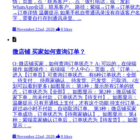
情」页面，点「联系客户」, 点「拔打电话」或「发起
WhatsApp会话」联系客户。 路径：紫端→订单→订单状态
→订单详情 温馨提示 如果手机自带通讯录没有存该客户名
字，需要自行存到通讯录里。...
November 22nd, 2020
0 likes
微店铺 买家如何查询订单？
Q: 微店铺买家，如何查询订单状态？ A: 可以的，在绿端
操作 如图操作： 在绿端「个人中心」页面，点「订单」，
进入【订单页】可查询订单状态。 有6种订单状态：全部
、待支付 、 待商家确认 、待发货、已发货、已取消。 (左
划可以看到更多) 如图显示： 第1种：显示所有订单的状
态，订单状态为【全部】。如图显示： 第2种：微店铺买
家下单，尚未付款，订单状态为【待支付】。如图显示：
温馨提示 只有开通线上支付，才有这个功能 待支付订单，
超过48小时不付款，自动取消订单。 第3种：微店铺买家
下单成功，订单状态为【待商家确认】。如图显示： 第4
种：紫端卖家确认订单后，订单状态为【待发货】。如图
显示：...
November 22nd, 2020
0 likes