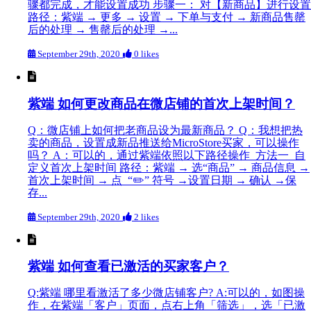
骤都完成，才能设置成功 步骤一： 对【新商品】进行设置
路径：紫端 → 更多 → 设置 → 下单与支付 → 新商品售罄
后的处理 → 售罄后的处理 →...
September 29th, 2020
0 likes
紫端 如何更改商品在微店铺的首次上架时间？
Q：微店铺上如何把老商品设为最新商品？ Q：我想把热
卖的商品，设置成新品推送给MicroStore买家，可以操作
吗？ A：可以的，通过紫端依照以下路径操作 方法一 自
定义首次上架时间 路径：紫端 → 选“商品” → 商品信息 →
首次上架时间 → 点 “✏️” 符号 →设置日期 → 确认 →保
存...
September 29th, 2020
2 likes
紫端 如何查看已激活的买家客户？
Q:紫端 哪里看激活了多少微店铺客户? A:可以的，如图操
作，在紫端「客户」页面，点右上角「筛选」，选「已激