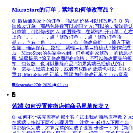
MicroStore的订单，紫端 如何修改商品？
Q: 微店铺买家下的订单，商品的价格可以修改吗？ Q: 紫
端修改订单，商品包装数可以改吗？ A: 可以的，紫端确认
订单前，可以修改的 A: 如图操作：在紫端打开订单，点右
上角「。。。」，点「修改订单」，点「修改订单商
品」，点右上角「。。。」，点「修改单价」，输入正确
金额，确认保存。 路径：紫端→订单→待确认 *操作完成
后，MicroStore的买家会收到「订单被商家修改」的信息提
醒 温馨提示 *除了修改商品的价格，还可以修改商品的折
扣，包装数，也可以删除商品 *如果紫端已经确认的订
单，需要去黑端上修改，或者有权限的蓝端也可以 关联文
章 Q: MicroStore的订单，黑端 如何修改订单？ 点击查看
September 27th, 2020
0 likes
紫端 如何设置使微店铺商品尾单超卖？
Q: 如何不让买完库存的那个客户试出我的商品库存数？ A:
在紫端，按以下两个步骤设置： 注意 ⚠️ 必须以下两个步
骤都确保完成，才算完整的完成了设置 步骤一： 对【新商