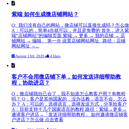
紫端 如何生成微店铺网站？
​Q: 我们没有自己的网站，微店铺可以直接生成吗？怎么做
A：可以的，简单4步就可以，并且是免费的 首先，进入紫
端“店铺网站”的编辑页面 紫端 → 更多 → 我的店铺 → 店
铺网站 → 编辑 第一步 设置店铺网站网址 路径：店铺
网站网址 →...
August 13th, 2020
4 likes
客户不会用微店铺下单，如何发送详细帮助教
程，协助进店？
Q：微店铺我自己会了，我不知道怎么教客户用？有教程
吗？ Q：客户是其他国家的，没办法教，语言不会。怎么
办？ A：可以的，选择语言，选择发送方式，分享给客户
A：目前支持十几个国家语言的教程 路径：紫端→更多→
邀请客户进店→「发送详细帮助教程」 如何邀请微店铺客
户进店？怎么做 点击查看