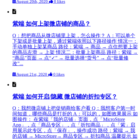
August 20th, 2020
0 likes
紫端 如何上架微店铺的商品？
Q：想把商品从微店铺里上架，怎么操作？ A：可以单个
下架或是批量上架，通过紫端依照以下路径操作 情况一：
手动单独上架某商品 路径：紫端 → 商品 → 点住想要上架
的商品左滑 → 上架 情况二：批量上架商品 路径：紫端 →
“商品”页面 → 点“✓” → 批量选择“货号” → 点“批量修
改”...
August 21st, 2020
0 likes
紫端 如何开启/隐藏 微店铺的折扣专区？
Q：我想微店铺上把促销商给客户看 Q：我想客户第一时
间知道，哪些商品是打折的 A：可以的，如图效果展示 如
图操作： 在紫端「我的店铺」页面，点「MicroStore
App」，点「商品专区」，点「折扣商品」，点「紫」启
用展示此专区，点「保存」，操作成功 路径：紫端 → 我
的店铺 → MicroStore→ 商品专区 → 折扣商品 温馨提示 如