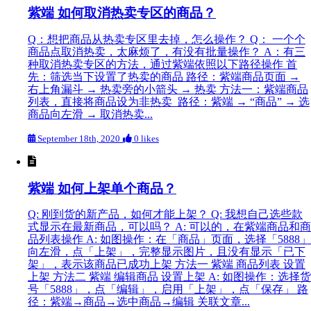
紫端 如何取消热卖专区的商品？
Q：想把商品从热卖专区里去掉，怎么操作？ Q： 一个个
商品点取消热卖，太麻烦了，有没有批量操作？ A：有三
种取消热卖专区的方法，通过紫端依照以下路径操作 首
先：筛选当下设置了热卖的商品 路径：紫端商品页面 →
右上角漏斗 → 热卖旁的小箭头 → 热卖 方法一：紫端商品
列表，直接将商品设为非热卖 路径：紫端 → “商品” → 选
商品向左滑 → 取消热卖...
September 18th, 2020
0 likes
紫端 如何上架单个商品？
Q: 刚到货的新产品，如何才能上架？ Q: 我想自己选些款
式显示在最新商品，可以吗？ A: 可以的，在紫端商品和商
品列表操作 A: 如图操作：在「商品」页面，选择「5888」
向左滑，点「上架」，完整显示图片，且没有显示「已下
架」，表示该商品已成功上架 方法一 紫端 商品列表 设置
上架 方法二 紫端 编辑商品 设置上架 A: 如图操作：选择货
号「5888」，点「编辑」，启用「上架」，点「保存」 路
径：紫端→商品→选中商品→编辑 关联文章...