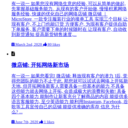
有一说一 如果您没有网络生意的经验, 可以从简单的做起,
先掌握基础服务能力. 从现有的客户开始做, 慢慢积累网络
服务经验, 快速的优化自己的网络店铺 微店铺 ｜
MicroStore 一款专注服装行业的接单工具 实现三个目标 让
现有客户, 不上门也能订货 方便客户, 为现有客户提供自助
下单服务, 客户需要下单的时候随时在 让现有客户, 自动收
到新货通知 提高新货销售速度,...
March 2nd, 2020
80 likes
微店铺: 开拓网络新市场
有一说一 如果您看完[ 微店铺: 释放现有客户的潜力 ]后, 觉
得您团队的能力不止于此. 那您就可以试试去网络上开拓新
天地, 但开拓网络新客人需要具备一些基本的能力 不具备
这些能力就去网络上开拓, 会造成极大的浪费和失败! 具备
四个基本能力 能制作让新客充分了解商品的内容 能提供多
语言客服能力, 至少英语能力 能利用Instagram, Facebook, 谷
歌等工具宣传自己的店铺 能提供准确的库存 信息 为什
么? ...
June 7th, 2020
1 likes