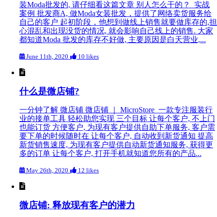
装Moda批发的, 请仔细看这篇文章 别人怎么干的？ 实战
案例 批发商A, 做Moda女装批发，提供了网络卖货服务给
自己的客户 起初阶段，他想到做线上销售就要做库存的,担
心混乱和出现没货的情况, 就会影响自己线上的销售. 大家
都知道Moda 批发的库存不好做, 主要原因是白天营业,...
June 11th, 2020
10 likes
什么是微店铺?
一分钟了解 微店铺 微店铺 ｜ MicroStore 一款专注服装行
业的接单工具 轻松助您实现 三个目标 让每个客户, 不上门
也能订货 方便客户, 为现有客户提供自助下单服务, 客户需
要下单的时候随时在 让每个客户, 自动收到新货通知 提高
新货销售速度, 为现有客户提供自动新货通知服务, 获得更
多的订单 让每个客户, 打开手机就知道您所有的产品...
May 26th, 2020
12 likes
微店铺: 释放现有客户的潜力