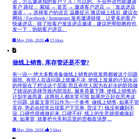
语，怎么邀请我的客户？ A：可以的。不会外语也能邀请
客户 路径： 紫端 → 首页 → 邀请客户进店 →「发送进店
邀请」→ 选择客户的语言 温馨提示 微店铺上线后, 建议在
网站 / Facebook / Instragram 发布邀请链接，让更多的客户
快速进店。除了给客户发送进店邀请，建议把帮助教程也
发一下，协助客户进店。
May 19th, 2020
15 likes
做线上销售, 库存管还是不管?
有一说一 绝大多数准备做线上销售的批发商都被这个问题
困扰. 有些人在该问题上犹豫不决, 使线上发展的计划永远
的停留在了想法这个层面 而且有些人因为在起步的阶段做
了错误的选择导致内部混乱, 服务质量下降, 使线上销售的
计划半途而废, 这两批人都非常可惜 如果您正好在思考这
个问题, 这篇文章可以作为一个参考 做线上销售, 如果不管
库存, 势必会经常出现客户下完单, 货没了! 钱没有赚到不
说, 口碑也很难做起来. 口碑不好, 线上的生意就很难做起
来. 如果管, 就要把仓库和店里的货都盘清楚,...
May 28th, 2020
5 likes