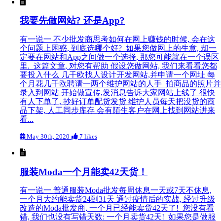
我要先做网站? 还是App?
有一说一 不少批发商思考如何在网上赚钱的时候, 会在这
个问题上困惑, 到底选哪个好? 如果您做网上的生意, 却一
定要在网站和App之间做一个选择, 那您可能就在一个误区
里. 这篇文章, 对您有帮助 假设您做网站, 我们来看看您都
要投入什么 几千欧找人设计开发网站,并申请一个网址 每
个月花几千欧聘请一两个维护网站的人手 拍商品的照片并
录入到网站 开始做宣传,发消息告诉大家网站上线了 很快
有人下单了, 抄好订单配货发货 维护人员每天把没货的商
品下架, 人工同步库存 会有陌生客户在网上找到网站进来
看...
May 30th, 2020
7 likes
服装Moda一个月能卖42天货！
有一说一 普通服装Moda批发每周休息一天或7天不休息,
一个月大约能卖货24到31天 通过疫情后的实战, 经过升级
改造的Moda批发商, 一个月已经能卖货42天了! 您没有看
错, 我们也没有写错天数: 一个月卖货42天! 如果您是做服