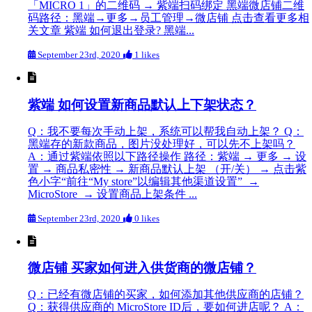
「MICRO 1」的二维码 → 紫端扫码绑定 黑端微店铺二维
码路径：黑端→更多→员工管理→微店铺 点击查看更多相
关文章 紫端 如何退出登录? 黑端...
September 23rd, 2020
1 likes
紫端 如何设置新商品默认上下架状态？
Q：我不要每次手动上架，系统可以帮我自动上架？ Q：
黑端存的新款商品，图片没处理好，可以先不上架吗？
A：通过紫端依照以下路径操作 路径：紫端 → 更多 → 设
置 → 商品私密性 → 新商品默认上架 （开/关） → 点击紫
色小字“前往“My store”以编辑其他渠道设置” →
MicroStore → 设置商品上架条件 ...
September 23rd, 2020
0 likes
微店铺 买家如何进入供货商的微店铺？
Q：已经有微店铺的买家，如何添加其他供应商的店铺？
Q：获得供应商的 MicroStore ID后，要如何进店呢？ A：