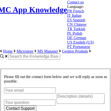
Contact us
Language:
MC App Knowledge
FR
French
IT
Italian
ES
Spanish
CN
Chinese
TR
Turkish
PL
Polish
DE
German
US
English (US)
PT
Portuguese
Home
Microstore
MS Manager
Gestion Produits
Please fill out the contact form below and we will reply as soon as
possible.