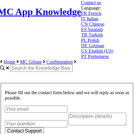
Contact us
Language:
MC App Knowledge
FR
French
IT
Italian
CN
Chinese
ES
Spanish
TR
Turkish
PL
Polish
DE
German
US
English (US)
PT
Portuguese
Home
MC Gérant
Configuration
Please fill out the contact form below and we will reply as soon as
possible.