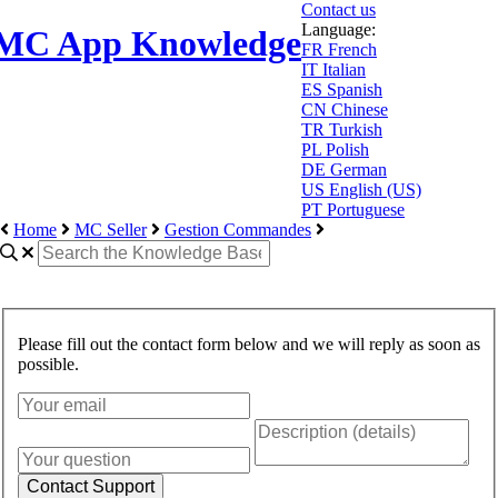
Contact us
Language:
MC App Knowledge
FR
French
IT
Italian
ES
Spanish
CN
Chinese
TR
Turkish
PL
Polish
DE
German
US
English (US)
PT
Portuguese
Home
MC Seller
Gestion Commandes
Please fill out the contact form below and we will reply as soon as
possible.