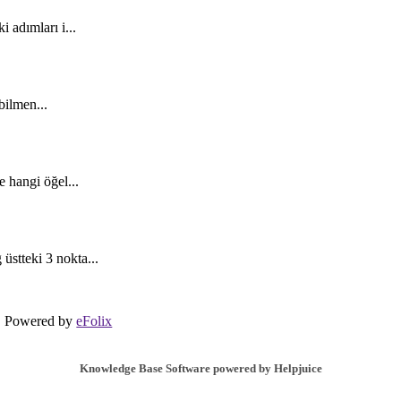
 adımları i...
bilmen...
 hangi öğel...
stteki 3 nokta...
Powered by
eFolix
Knowledge Base Software powered by Helpjuice