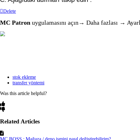
Delete
MC Patron
uygulamasını açın→ Daha fazlası → Ayarl
stok ekleme
transfer yöntemi
Was this article helpful?
Related Articles
MC BOSS : Mağaza / depo ismini nasıl değiştirebilirim?