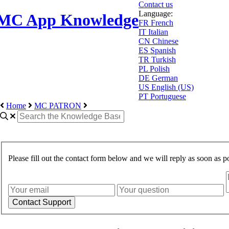
Contact us
Language:
MC App Knowledge
FR
French
IT
Italian
CN
Chinese
ES
Spanish
TR
Turkish
PL
Polish
DE
German
US
English (US)
PT
Portuguese
Home
MC PATRON
Please fill out the contact form below and we will reply as soon as po