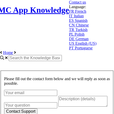
Contact us
Language:
MC App Knowledge
FR
French
IT
Italian
ES
Spanish
CN
Chinese
TR
Turkish
PL
Polish
DE
German
US
English (US)
PT
Portuguese
Home
Please fill out the contact form below and we will reply as soon as
possible.