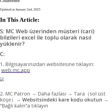
Collaborator
Updated at January 2nd, 2025
In This Article:
S: MC Web üzerinden müşteri (cari)
bilgileri excel ile toplu olarak nasıl
yüklenir?
C:
1. Bilgisayarınızdan websitesine tıklayın:
web.mc.app
2. MC Patron → Daha fazlası → Tara（sol üst
köşe）→
Websitsindeki kare kodu okutun
→
“Bağlı kalın”a tıklayın