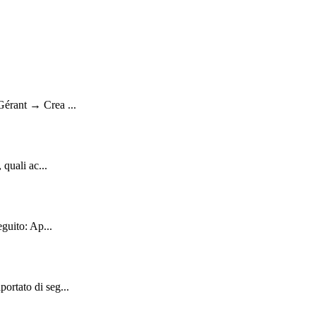
Gérant → Crea ...
quali ac...
guito: Ap...
ortato di seg...