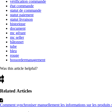
vérification commande
état commande
statut de commande
statut paiement
statut livraison
historique
document
mc gérant
mc seller
bâtonnet
tube
bleu
rouge
bossordermanagement
Was this article helpful?
Related Articles
Comment synchroniser manuellement les informations sur les produits 