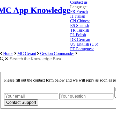
Contact us
Language:
MC App Knowledge
FR
French
IT
Italian
CN
Chinese
ES
Spanish
TR
Turkish
PL
Polish
DE
German
US
English (US)
PT
Portuguese
Home
MC Gérant
Gestion Commandes
Please fill out the contact form below and we will reply as soon as po