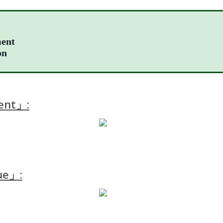
ement
on
ent」:
que」: