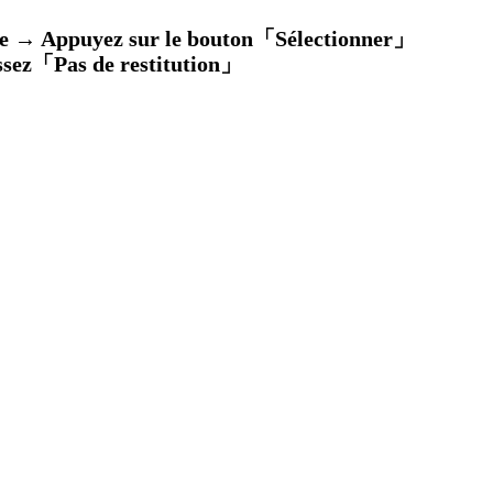
te → Appuyez sur le bouton「Sélectionner」
ssez「
Pas de restitution
」