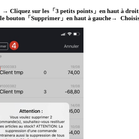
」→
Cliquez sur les「
3 petits points
」en haut à droi
r le bouton「Supprimer」en haut à gauche
→
Choisi