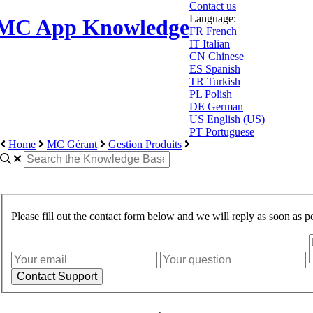
Contact us
Language:
MC App Knowledge
FR
French
IT
Italian
CN
Chinese
ES
Spanish
TR
Turkish
PL
Polish
DE
German
US
English (US)
PT
Portuguese
Home
MC Gérant
Gestion Produits
Please fill out the contact form below and we will reply as soon as po