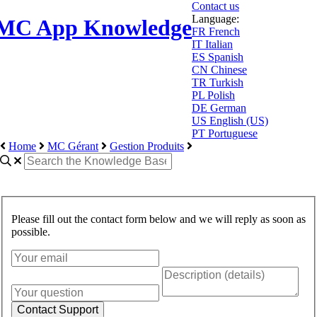
Contact us
Language:
MC App Knowledge
FR
French
IT
Italian
ES
Spanish
CN
Chinese
TR
Turkish
PL
Polish
DE
German
US
English (US)
PT
Portuguese
Home
MC Gérant
Gestion Produits
Please fill out the contact form below and we will reply as soon as
possible.