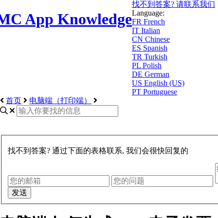
找不到答案? 请联系我们
Language:
MC App Knowledge
FR
French
IT
Italian
CN
Chinese
ES
Spanish
TR
Turkish
PL
Polish
DE
German
US
English (US)
PT
Portuguese
首页
电脑端（打印端）
找不到答案? 通过下面的表格联系, 我们会很快回复的