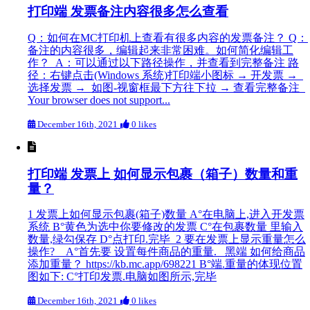
打印端 发票备注内容很多怎么查看
Q：如何在MC打印机上查看有很多内容的发票备注？ Q：
备注的内容很多，编辑起来非常困难。如何简化编辑工
作？ A：可以通过以下路径操作，并查看到完整备注 路
径：右键点击(Windows 系统)打印端小图标 → 开发票 →
选择发票 → 如图-视窗框最下方往下拉 → 查看完整备注
Your browser does not support...
December 16th, 2021
0 likes
打印端 发票上 如何显示包裹（箱子）数量和重
量？
1 发票上如何显示包裹(箱子)数量 A°在电脑上,进入开发票
系统 B°黄色为选中你要修改的发票 C°在包裹数量 里输入
数量,绿勾保存 D°点打印.完毕 2 要在发票上显示重量怎么
操作? A°首先要 设置每件商品的重量. 黑端 如何给商品
添加重量？ https://kb.mc.app/698221 B°端.重量的体现位置
图如下: C°打印发票.电脑如图所示,完毕
December 16th, 2021
0 likes