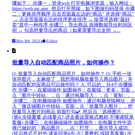
骤如下： 步骤一：登录web 打开电脑浏览器，输入网址：
https://web.mc.app 然后打开黑端，如下图做扫码登录 步骤
二：更换排序顺序 点击页面最左边的“商品” 并选择“商品”
→ 点击页面最右边的排序更改排序 → 按需求选择“最好
卖”其中一种排序 步骤三：导出商品 选择数据导出时间区
间 → 勾选想要导出的商品（如果需要导出全部 →...
May 8th, 2021
0 likes
批量导入自动匹配商品照片，如何操作？
Q: 批量导入自动匹配商品照片，如何操作？ Q: 手机一张
张存图片，太麻烦了，我想用电脑批量导入商品图片，并
自动匹配对应商品可以操作吗？ A: 可以的，分4个步骤操
作 步骤一：在紫端操作 如图操作：在紫端「更多」页面，
点「图片中转站」，点「通过电脑导入」，点「复制」。
步骤二：在电脑端操作 如图操作：通过电脑登陆网址，进
入「微店铺图片中转站」页面，点「批量导入图片」，把
批量导入图片到商品 前面打勾✔️ ,然后点「选择图片」。
(第6 步很重要,必须要点?,进去看设置格式教程,不懂请联系
客服) 步骤三：在电脑端操作 如图操作：在电脑文件中选
择已做好的「商品图片」，点「打开」，图片导入成功。
(提示格式不对的.请返回第6步,点? 看教程,或联系客服) 步