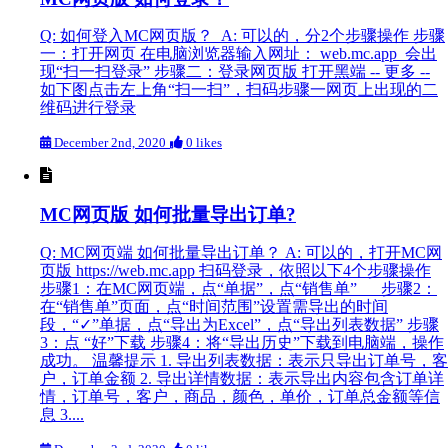
Q: 如何登入MC网页版？ A: 可以的，分2个步骤操作 步骤
一：打开网页 在电脑浏览器输入网址： web.mc.app 会出
现“扫一扫登录” 步骤二：登录网页版 打开黑端 -- 更多 --
如下图点击左上角“扫一扫”，扫码步骤一网页上出现的二
维码进行登录
December 2nd, 2020
0 likes
MC网页版 如何批量导出订单?
Q: MC网页端 如何批量导出订单？ A: 可以的，打开MC网
页版 https://web.mc.app 扫码登录，依照以下4个步骤操作
步骤1：在MC网页端，点“单据”，点“销售单” 步骤2：
在“销售单”页面，点“时间范围”设置需导出的时间
段，“✓”单据，点“导出为Excel”，点“导出列表数据” 步骤
3：点 “好”下载 步骤4：将“导出历史”下载到电脑端，操作
成功。 温馨提示 1. 导出列表数据：表示只导出订单号，客
户，订单金额 2. 导出详情数据：表示导出内容包含订单详
情，订单号，客户，商品，颜色，单价，订单总金额等信
息 3....