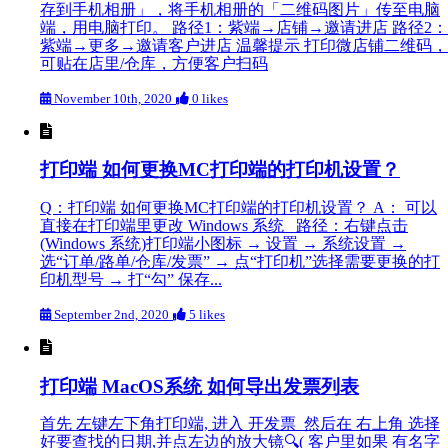
存到手机相册」，将手机相册的「二维码图片」传至电脑
端，用电脑打印。 路径1：紫端→店铺→邀请进店 路径2：
紫端→更多→邀请客户进店 温馨提示 打印微店铺二维码，
可贴在店里/仓库，方便客户扫码
November 10th, 2020
0 likes
打印端 如何更换MC打印端的打印机设置？
Q：打印端 如何更换MC打印端的打印机设置？ A： 可以
直接在打印端里更改 Windows 系统 路径：右键点击
(Windows 系统)打印端小图标 → 设置 → 系统设置 →
选“订单/路单/仓库/发票” → 点“打印机”选择需要更换的打
印机型号 → 打“勾” 保存...
September 2nd, 2020
5 likes
打印端 MacOS系统 如何导出发票列表
首先 左键左下角打印端, 进入 开发票 然后在 右上角 选择
好要查找的日期,并点左边的放大镜🔍( 客户里如果 有名字