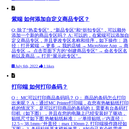
紫端 如何添加自定义商品专区？
Q: 除了“热卖专区”，“新品专区”和“折扣专区”，可以额外
添加一个新的商品专区吗？ A: 可以的，在紫端可以添加自
定义商品专区，并且更改专区名称和排序，如下操作： 路
径：打开紫端 → 更多 → 我的店铺 → MicroStore App → 商
品专区 → 点击页面下方的“创建商品专区” → 命名专区名
称以及商品 → 打开“展示此专区”...
July 6th, 2022
1 likes
打印端 如何打印条码？
Q： MC可以打印商品条码吗？ Q： 商品的条码怎么打印
出来呢？ A：通过MC Printer打印端，在您有热敏贴纸打印
机的情况下，是可以打印商品的条码的 1. 需要有台条码打
印机（如下图），并且在您的电脑上已经安装好了驱动，
贴纸尺寸如下图 热敏贴纸标准： ✅单排贴纸 ✅内直径：
12.5～38.1mm✅外直径：max 130mm 2. 打印端操作路径如
下图： 3. 条码贴纸基本模板效果： *如自己有个性需求，