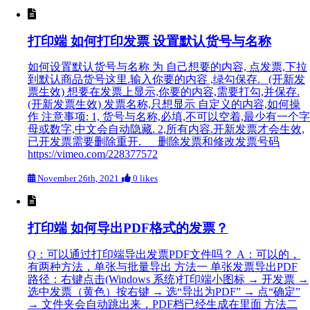
打印端 如何打印发票 设置默认货号与名称
如何设置默认货号与名称 为 自己想要的内容, 点发票,下拉
到默认商品货号这里.输入你要的内容 ,绿勾保存. (开新发
票生效) 想要在发票上显示,你要的内容,需要打勾,并保存.
(开新发票生效) 发票名称,只想显示 自定义的内容,如何操
作 注意事项: 1, 货号与名称,必填,不可以空着,最少有一个字
母或数字,中文会自动隐藏. 2,所有内容.开新发票才会生效,
已开发票需要删除重开. 删除发票和修改发票号码
https://vimeo.com/228377572
November 26th, 2021
0 likes
打印端 如何导出PDF格式的发票？
Q：可以通过打印端导出发票PDF文件吗？ A：可以的，
有两种方法，单张与批量导出 方法一 单张发票导出PDF
路径：右键点击(Windows 系统)打印端小图标 → 开发票 →
选中发票（黄色）按右键 → 选“导出为PDF” → 点“确定”
→ 文件夹会自动跳出来，PDF档已经生成在里面 方法二