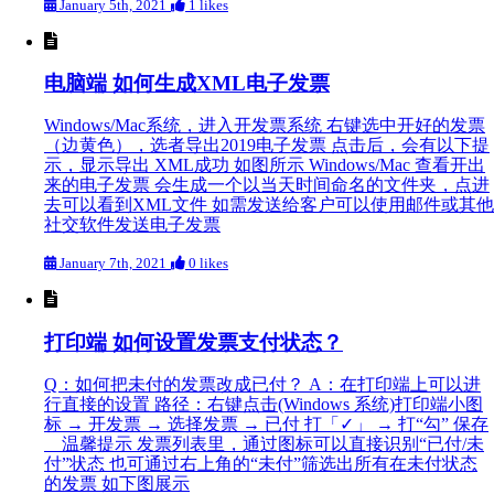
January 5th, 2021
1 likes
电脑端 如何生成XML电子发票
Windows/Mac系统，进入开发票系统 右键选中开好的发票
（边黄色），选者导出2019电子发票 点击后，会有以下提
示，显示导出 XML成功 如图所示 Windows/Mac 查看开出
来的电子发票 会生成一个以当天时间命名的文件夹，点进
去可以看到XML文件 如需发送给客户可以使用邮件或其他
社交软件发送电子发票
January 7th, 2021
0 likes
打印端 如何设置发票支付状态？
Q：如何把未付的发票改成已付？ A：在打印端上可以进
行直接的设置 路径：右键点击(Windows 系统)打印端小图
标 → 开发票 → 选择发票 → 已付 打「✓」 → 打“勾” 保存
温馨提示 发票列表里，通过图标可以直接识别“已付/未
付”状态 也可通过右上角的“未付”筛选出所有在未付状态
的发票 如下图展示