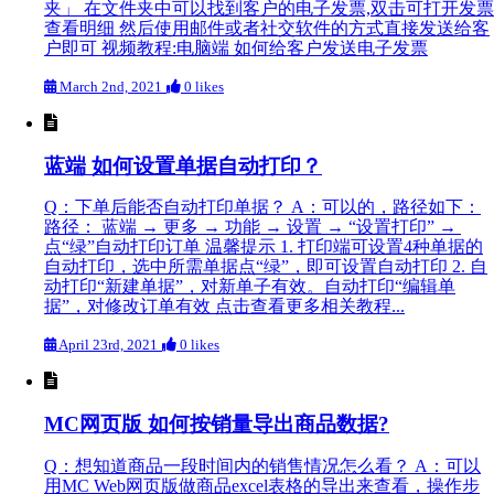
夹」 在文件夹中可以找到客户的电子发票,双击可打开发票
查看明细 然后使用邮件或者社交软件的方式直接发送给客
户即可 视频教程:电脑端 如何给客户发送电子发票
March 2nd, 2021
0 likes
蓝端 如何设置单据自动打印？
Q：下单后能否自动打印单据？ A：可以的，路径如下：
路径： 蓝端 → 更多 → 功能 → 设置 → “设置打印” →
点“绿”自动打印订单 温馨提示 1. 打印端可设置4种单据的
自动打印，选中所需单据点“绿”，即可设置自动打印 2. 自
动打印“新建单据”，对新单子有效。自动打印“编辑单
据”，对修改订单有效 点击查看更多相关教程...
April 23rd, 2021
0 likes
MC网页版 如何按销量导出商品数据?
Q：想知道商品一段时间内的销售情况怎么看？ A：可以
用MC Web网页版做商品excel表格的导出来查看，操作步