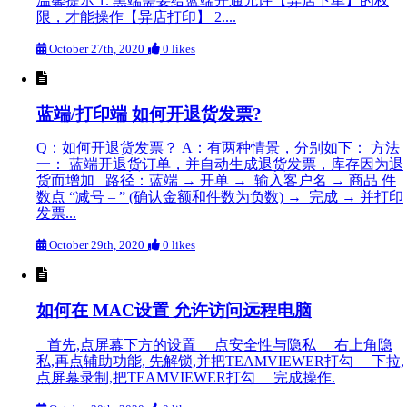
温馨提示 1. 黑端需要给蓝端开通允许【异店下单】的权
限，才能操作【异店打印】 2....
October 27th, 2020
0 likes
蓝端/打印端 如何开退货发票?
Q：如何开退货发票？ A：有两种情景，分别如下： 方法
一： 蓝端开退货订单，并自动生成退货发票，库存因为退
货而增加 路径：蓝端 → 开单 → 输入客户名 → 商品 件
数点 “减号 – ” (确认金额和件数为负数) → 完成 → 并打印
发票...
October 29th, 2020
0 likes
如何在 MAC设置 允许访问远程电脑
首先,点屏幕下方的设置 点安全性与隐私 右上角隐
私,再点辅助功能, 先解锁,并把TEAMVIEWER打勾 下拉,
点屏幕录制,把TEAMVIEWER打勾 完成操作.