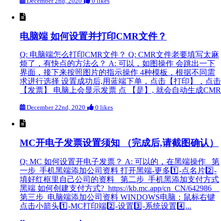
December 2nd, 2020
0 likes
电脑端 如何设置并打印CMR文件？
Q: 电脑端怎么打印CMR文件？ Q: CMR文件老要填写太麻
烦了，有快点的方法么？ A: 可以，如图操作 会跳出一下
界面，接下来按照图片的指示操作 4种模板，根据不同需
求进行选择 设置成功后,用蓝端下单，点击【打印】，点击
【发票】 电脑上会显示发票 点 【是】, 就会自动生成CMR
December 22nd, 2020
0 likes
MC开电子发票设置须知 （完成后,请截图确认）
Q: MC 如何设置开电子发票？ A: 可以的，在黑端操作 第
一步 手机黑端添加公司资料 打开黑端-更多1️⃣-点名片2️⃣-
填好红框里自己公司的资料 第二步 手机黑添加支付方式
黑端 如何创建支付方式? https://kb.mc.app/cn_CN/642986
第三步 电脑端添加公司资料 WINDOWS电脑：鼠标右键
点击小箭头1️⃣-MC打印端2️⃣-设置3️⃣-系统设置4️⃣...