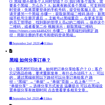
Q: 黑端 能不能多个人同时登陆？ Q: 我们有多个股东，需
要多个黑端，怎么办？ A: 如果有购买多个黑端，可支持同
时登录；先将需要登录的手机号码，提交给客服人员，申
请开通另一个黑端 步骤一：获取新黑端二维码 路径：新黑
端手机号注册开通后 → 主账号a1黑端重启 → 在更多页面
的员工管理处，找到新的管理人员a2的二维码 → 保存这个
二维码，或者看第二步 视频演示：获取黑端二维码
https://vimeo.com/44484201 步骤二：新黑端扫码绑定 路
径：用新注册的手机号和密码登录黑端...
September 2nd, 2020
0 likes
黑端 如何分享订单？
Q：我不想打印出来，如何把订单分享给客户？ Q：客户
忘记商品价格，要求重新发单，有什么办法吗？ A： 可以
的，通过黑端依照以下路径可以分享订单给客户 路
径：“黑端” → “单据” → “单据”页面 → 右上角“ °°° ” →
“单据分享” → 选择分享方式发送 温馨提示 可以在黑端设
置单据分享有效期时间 点击查看更多相关文章...
September 3rd, 2020
0 likes