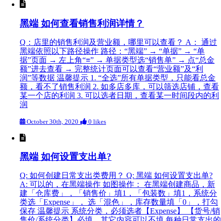
黑端 如何查看销售利润详情？
Q：店里的销售利润及营业额，哪里可以查看？ A： 通过
黑端依照以下路径操作 路径：“黑端” → “单据” → “单
据”页面 → 左上角“≡” → 单据类型选“销售单” → 点“总金
额”进去查看 → 完整统计页面可以查看“营业额”及“利
润”等数据 温馨提示 1. “全选”所有单据类型，只能看总金
额，看不了销售利润 2. 如多店多库，可以筛选店铺，查看
某一个店的利润 3. 可以选者日期，查看某一时间段内的利
润
October 30th, 2020
0 likes
黑端 如何设置支出单?
Q: 如何创建日常支出类费用？ Q: 黑端 如何设置支出单?
A: 可以的，在黑端操作 如图操作： 在黑端创建商品，新
建「仓库费」，「销售价」填1，「包装数」填1，系统分
类选「Expense」， 选「混色」，库存数量填「0」，打勾
保存 温馨提示 系统分类，必须选者【Expense】 【货号/销
售价/系统分类】必填，其它内容可以不填 每种日常支出的