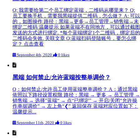
Q: 我需要给第二个员工绑定蓝端，二维码从哪里来？ Q:
员工要换手机，需要我黑端提供二维码，怎么做？ A: 可以
的，如图操作 路径：黑端→更多→员工管理→销售端→未
绑定二维码 温馨提示 如果蓝端不在同地方，可以通过截图
发送的方式进行绑定. *每个蓝端绑定1个二维码，绑定后的
二维码会失效. 关联文章 Q:蓝端扫码登陆账号，要怎么绑
定？ 点击查看
September 4th, 2020
0 likes
黑端 如何禁止/允许蓝端按整单调价？
Q：如何禁止/允许员工使用蓝端整单调价？ A：通过黑端
依照以下路径设置权限 路径：黑端 → 更多 → 员工管理 →
销售端 → 选择”蓝端“ → 点“已绑定” → 开启/关闭“允许操
作单据调价” → 左上角“❮” 返回保存 蓝端对应位置如下：
温馨提示...
September 11th, 2020
0 likes