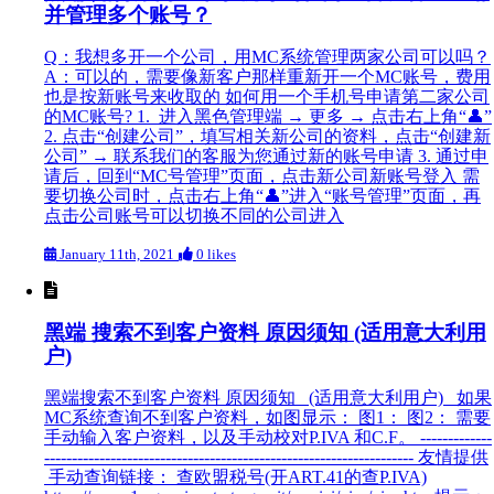
并管理多个账号？
Q：我想多开一个公司，用MC系统管理两家公司可以吗？
A：可以的，需要像新客户那样重新开一个MC账号，费用
也是按新账号来收取的 如何用一个手机号申请第二家公司
的MC账号? 1. 进入黑色管理端 → 更多 → 点击右上角“👤”
2. 点击“创建公司”，填写相关新公司的资料，点击“创建新
公司” → 联系我们的客服为您通过新的账号申请 3. 通过申
请后，回到“MC号管理”页面，点击新公司新账号登入 需
要切换公司时，点击右上角“👤”进入“账号管理”页面，再
点击公司账号可以切换不同的公司进入
January 11th, 2021
0 likes
黑端 搜索不到客户资料 原因须知 (适用意大利用
户)
黑端搜索不到客户资料 原因须知 (适用意大利用户) 如果
MC系统查询不到客户资料，如图显示： 图1： 图2： 需要
手动输入客户资料，以及手动校对P.IVA 和C.F。 -------------
------------------------------------------------------------------- 友情提供
手动查询链接： 查欧盟税号(开ART.41的查P.IVA)