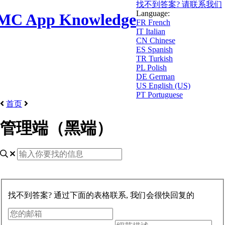
找不到答案? 请联系我们
Language:
MC App Knowledge
FR
French
IT
Italian
CN
Chinese
ES
Spanish
TR
Turkish
PL
Polish
DE
German
US
English (US)
PT
Portuguese
首页
管理端（黑端）
找不到答案? 通过下面的表格联系, 我们会很快回复的