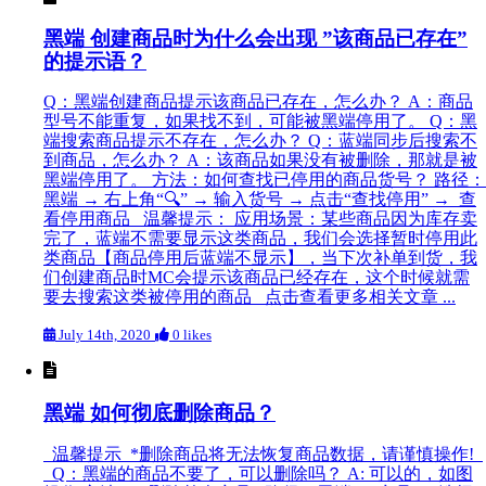
黑端 创建商品时为什么会出现 ”该商品已存在”
的提示语？
Q：黑端创建商品提示该商品已存在，怎么办？ A：商品
型号不能重复，如果找不到，可能被黑端停用了。 Q：黑
端搜索商品提示不存在，怎么办？ Q：蓝端同步后搜索不
到商品，怎么办？ A：该商品如果没有被删除，那就是被
黑端停用了。 方法：如何查找已停用的商品货号？ 路径：
黑端 → 右上角“🔍” → 输入货号 → 点击“查找停用” → 查
看停用商品 温馨提示： 应用场景：某些商品因为库存卖
完了，蓝端不需要显示这类商品，我们会选择暂时停用此
类商品【商品停用后蓝端不显示】，当下次补单到货，我
们创建商品时MC会提示该商品已经存在，这个时候就需
要去搜索这类被停用的商品 点击查看更多相关文章 ...
July 14th, 2020
0 likes
黑端 如何彻底删除商品？
温馨提示 *删除商品将无法恢复商品数据，请谨慎操作!
Q：黑端的商品不要了，可以删除吗？ A: 可以的，如图