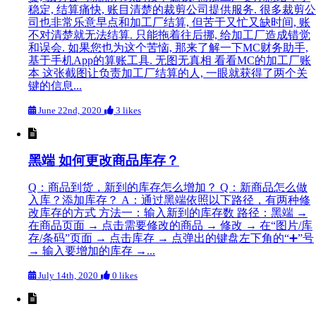
稳定, 结算痛快, 账目清楚的裁剪公司提供服务. 很多裁剪公
司也非常乐意早点和加工厂结算, 但苦于又忙又缺时间, 账
不对清楚就无法结算. 只能拖着往后挪, 给加工厂造成错觉
和误会. 如果您也为这个苦恼, 那来了解一下MC财务助手,
基于手机App的算账工具. 无图无真相 看看MC的加工厂账
本 这张截图让负责加工厂结算的人, 一眼就获得了两个关
键的信息...
June 22nd, 2020
3 likes
黑端 如何更改商品库存？
Q：商品到货，新到的库存怎么增加？ Q：新商品怎么做
入库？添加库存？ A：通过黑端依照以下路径，有两种修
改库存的方式 方法一：输入新到的库存数 路径：黑端 →
在商品页面 → 点击需要修改的商品 → 修改 → 在“图片/库
存/条码”页面 → 点击库存 → 点弹出的键盘左下角的“➕”号
→ 输入要增加的库存 →...
July 14th, 2020
0 likes