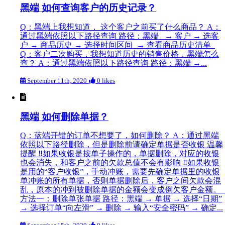
黑端 如何查询客户的历史记录？
Q：黑端上我想知道， 这个客户之前买了什么商品？ A：
通过黑端依照以下路径查询 路径：黑端 → 客户 → 选客
户 → 商品历史 → 选择时间区间 → 查看商品历史清单
Q：客户二次购买，我想知道历史的销售价格，黑端怎么
查？ A：通过黑端依照以下路径查询 路径：黑端 →...
September 11th, 2020
0 likes
黑端 如何删除单据？
Q：蓝端开错的订单不想要了，如何删除？ A：通过黑端
依照以下路径删除，但是删除前请确定单据是否收银 温馨
提醒 ‼️如果收银是按单子操作的，单据删除，对应的收银
也会消失，和客户之前的欠款总值不会有影响 ‼️如果收银
是用的“客户收银”，手动冲账，需要先确定单据里的收银
单冲账的所有单据，否则单据删除后，客户之间欠款会混
乱，原本的冲到被删除单据的金额会变成倒欠客户金额。
方法一：删除单张单据 路径：黑端 → 单据 → 选择“日期”
→ 选择订单“向左滑” → 删除 → 输入“安全密码” → 确定...