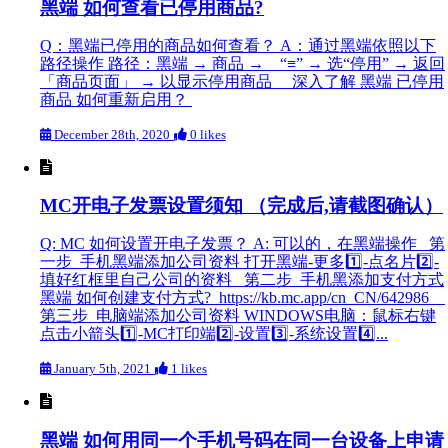
黑端 如何查看已停用商品?
Q：黑端已停用的商品如何查看？ A：通过黑端依照以下
路径操作 路径：黑端 → 商品 → “≡” → 选“停用” → 返回
「商品页面」 → 以显示停用商品 深入了解 黑端 已停用
商品 如何重新启用？
December 28th, 2020
0 likes
MC开电子发票设置须知 （完成后,请截图确认）
Q: MC 如何设置开电子发票？ A: 可以的，在黑端操作 第
一步 手机黑端添加公司资料 打开黑端-更多1️⃣-点名片2️⃣-
填好红框里自己公司的资料 第二步 手机黑添加支付方式
黑端 如何创建支付方式? https://kb.mc.app/cn_CN/642986
第三步 电脑端添加公司资料 WINDOWS电脑：鼠标右键
点击小箭头1️⃣-MC打印端2️⃣-设置3️⃣-系统设置4️⃣...
January 5th, 2021
1 likes
黑端 如何用同一个手机号码在同一台设备上申请