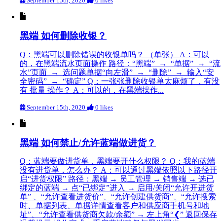
September 15th, 2020
0 likes
黑端 如何删除收银？
Q：黑端可以删除错误的收银单吗？ （单张） A：可以
的，在黑端流水页面操作 路径：“黑端” → “单据” → “流
水”页面 → 选问题单据“向左滑” → “删除” → 输入“安
全密码” → “确定” Q：一张张删除收银单太麻烦了，有没
有 批量 操作？ A：可以的，在黑端操作...
September 15th, 2020
0 likes
黑端 如何禁止/允许蓝端做进货？
Q：蓝端要做进货单，黑端要开什么权限？ Q：我的蓝端
没有进货单，怎么办？ A：可以通过黑端依照以下路径开
启“进货权限” 路径：黑端 → 员工管理 → 销售端 → 选已
绑定的蓝端 → 点“已绑定”进入 → 启用/关闭“允许开进货
单” 、“允许查看进货价”、“允许创建供货商”、“允许搜索
时、单据列表、单据详情查看客户和供应商手机号和地
址”、“允许查看供货商欠款/余额” → 左上角“❮” 返回保存