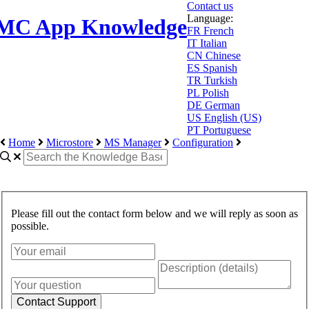
Contact us
Language:
MC App Knowledge
FR
French
IT
Italian
CN
Chinese
ES
Spanish
TR
Turkish
PL
Polish
DE
German
US
English (US)
PT
Portuguese
Home
Microstore
MS Manager
Configuration
Please fill out the contact form below and we will reply as soon as
possible.