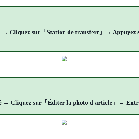
」→ Cliquez sur「Station de transfert」→ Appuye
opié → Cliquez sur「Éditer la photo d'article」→ En