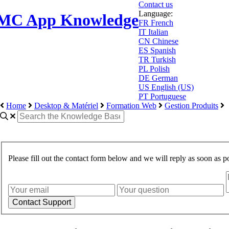
Contact us
Language:
MC App Knowledge
FR
French
IT
Italian
CN
Chinese
ES
Spanish
TR
Turkish
PL
Polish
DE
German
US
English (US)
PT
Portuguese
Home
Desktop & Matériel
Formation Web
Gestion Produits
Please fill out the contact form below and we will reply as soon as po