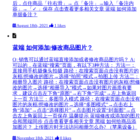
后，点住商品「往右滑」→ 点「备注」→输入「备注内
容」→「✓ 」保存 点击查看更多相关文章 蓝端 如何添加
单据备注？
August 18th, 2021
1 likes
蓝端 如何添加/修改商品图片？
Q: 销售可以通过蓝端直接添加或者修改商品图片吗？ A:
可以的，在蓝端“搜索”页面，有以下3种方法： 方法一：
直接用手机摄像头拍摄 路径：在搜索页面点击没有图片的
灰框/想修改的图片→选择“拍照”模式→拍图上传 方法二：
相册导入图片 路径：在搜索页面点击没有图片的灰框/想修
改的图片→选择“相册导入”模式→如果对图片画质有要
求，建议点击左下角“原图”→右下角“完成”→左上角返回
上一页 方法三：多图导入模式 路径：在搜索页面点击没有
图片的灰框/想修改的图片→选择“多图模式”→点击右上
角“添加”→点击“选择图片”→点击图片设置“封面图”→点
击左上角返回上一页保存 温馨提示 蓝端修改或添加的图片
会和黑端同步 点击查看更多相关文章 黑端 如何给商品添
加图片？ 上传图片时无法访问相册怎么办? （苹果设备）
November 18th, 2021
0 likes