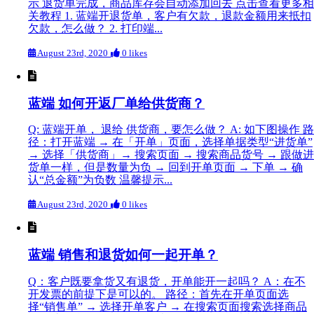
示 退货单完成，商品库存会自动添加回去 点击查看更多相
关教程 1. 蓝端开退货单，客户有欠款，退款金额用来抵扣
欠款，怎么做？ 2. 打印端...
August 23rd, 2020
0 likes
蓝端 如何开返厂单给供货商？
Q: 蓝端开单， 退给 供货商，要怎么做？ A: 如下图操作 路
径：打开蓝端 → 在「开单」页面，选择单据类型“进货单”
→ 选择「供货商」→ 搜索页面 → 搜索商品货号 → 跟做进
货单一样，但是数量为负 → 回到开单页面 → 下单 → 确
认“总金额”为负数 温馨提示...
August 23rd, 2020
0 likes
蓝端 销售和退货如何一起开单？
Q：客户既要拿货又有退货，开单能开一起吗？ A：在不
开发票的前提下是可以的。 路径：首先在开单页面选
择“销售单” → 选择开单客户 → 在搜索页面搜索选择商品