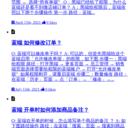
范围 → 选择“所有单据” Q：黑端已经给了权限，为什么
蓝端还是看不到微店铺订单？ A：黑端给权限后，蓝端依
照以下两个步骤操作 第一步 路径：蓝端...
April 15th, 2021
0 likes
蓝端 如何修改订单？
Q: 蓝端可以修改单子吗？ A: 可以的，但首先黑端给这个
蓝端启用「允许修改单据」的权限，如下图 步骤一：黑端
给权限 路径：打开黑端 → 更多页面 → 员工管理 → 销售
端页面选择需要给权限的蓝端账户 → 打开“允许修改单
据” 如果权限刚开，请重启蓝端 步骤二：数量修改 路径：
在蓝端「历史」页面 → 点「订单」→ 「修改」→...
July 13th, 2021
0 likes
蓝端 开单时如何添加商品备注？
Q: 蓝端在开单的时候，怎么填写单个商品的备注 ？ A: 如
下图路径操作 路径：在蓝端「搜索」页面 → 搜索到商品