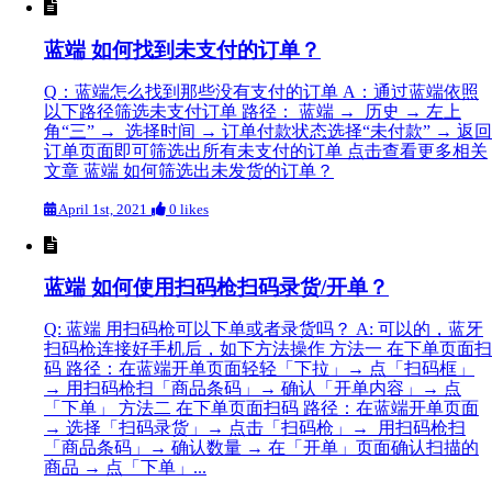
蓝端 如何找到未支付的订单？
Q：蓝端怎么找到那些没有支付的订单 A：通过蓝端依照
以下路径筛选未支付订单 路径： 蓝端 → 历史 → 左上
角“三” → 选择时间 → 订单付款状态选择“未付款” → 返回
订单页面即可筛选出所有未支付的订单 点击查看更多相关
文章 蓝端 如何筛选出未发货的订单？
April 1st, 2021
0 likes
蓝端 如何使用扫码枪扫码录货/开单？
Q: 蓝端 用扫码枪可以下单或者录货吗？ A: 可以的，蓝牙
扫码枪连接好手机后，如下方法操作 方法一 在下单页面扫
码 路径：在蓝端开单页面轻轻「下拉」→ 点「扫码框」
→ 用扫码枪扫「商品条码」→ 确认「开单内容」→ 点
「下单」 方法二 在下单页面扫码 路径：在蓝端开单页面
→ 选择「扫码录货」→ 点击「扫码枪」→ 用扫码枪扫
「商品条码」→ 确认数量 → 在「开单」页面确认扫描的
商品 → 点「下单」...