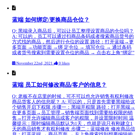
蓝端 如何绑定/更换商品仓位？
Q: 黑端录入商品后，可以让员工整理设置商品的仓位吗？
A: 可以的，员工可以通过扫商品条码或者搜索商品货号的
方式找的商品，然后进行仓位的设置 路径：打开蓝端→更
多页面 →功能页面 →绑 定仓位 → 填写仓位 → 通过条码
或者货号搜索到需要设置仓位的商品 → 点击右上角“绑定”
November 22nd, 2021
0 likes
蓝端 员工如何修改商品/客户的信息？
Q: 老板不在店里的时候，可不可以也允许销售有权利修改
商品货客人的信息呢？ A: 可以的，只是首先需要黑端给这
个销售开启下权限 步骤一：黑端开权限 路径：打开黑端→
在更多页面→员工管理→销售端页面找到需要给权限的销
售→打开允许编辑商品或客户的权限，并设置限时时间 温
馨提示：限时编辑商品默认为1天，也就是说只有刚建立1
天的商品销售才有权利修改 步骤二：蓝端修改 修改商品信
息：打开蓝端 → 商品页面 → 左上角搜索找到想要编辑的