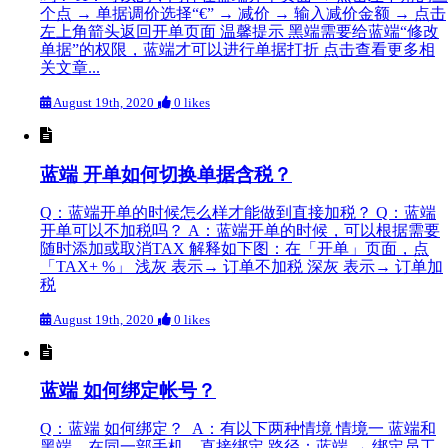
个点 → 单据调价选择“€” → 减价 → 输入减价金额 → 点击
左上角箭头返回开单页面 温馨提示 黑端需要给蓝端“修改
单据”的权限，蓝端才可以进行单据打折 点击查看更多相
关文章...
August 19th, 2020
0 likes
蓝端 开单如何切换单据含税？
Q：蓝端开单的时候怎么样才能做到直接加税？ Q：蓝端
开单可以不加税吗？ A：蓝端开单的时候，可以根据需要
随时添加或取消TAX 解释如下图：在「开单」页面，点
「TAX+ %」 浅灰 表示→ 订单不加税 深灰 表示→ 订单加
税
August 19th, 2020
0 likes
蓝端 如何绑定帐号？
Q：蓝端 如何绑定？ A：有以下两种情境 情境一 蓝端和
黑端，在同一部手机，直接绑定 路径：蓝端 → 绑定员工