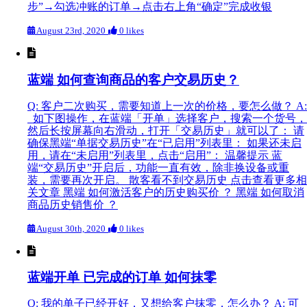
步”→勾选冲账的订单→点击右上角“确定”完成收银
August 23rd, 2020
0 likes
蓝端 如何查询商品的客户交易历史？
Q: 客户二次购买，需要知道上一次的价格，要怎么做？ A:
如下图操作，在蓝端「开单」选择客户，搜索一个货号，
然后长按屏幕向右滑动，打开「交易历史」就可以了： 请
确保黑端“单据交易历史”在“已启用”列表里： 如果还未启
用，请在“未启用”列表里，点击“启用”： 温馨提示 蓝
端“交易历史”开启后，功能一直有效，除非换设备或重
装，需要再次开启。 散客看不到交易历史 点击查看更多相
关文章 黑端 如何激活客户的历史购买价 ？ 黑端 如何取消
商品历史销售价 ？
August 30th, 2020
0 likes
蓝端开单 已完成的订单 如何抹零
Q: 我的单子已经开好，又想给客户抹零，怎么办？ A: 可