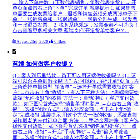
→ 输入下单件数 （正数代表销售，负数代表退货）→ 开
单页面点击右上角“下单” 完成订单 温馨提示 1. 如果销售
单需要生成发票给客户，退货和销售必须分成两张单子下
单（一张销售单和一张退货单），然后分别生成一张发票
和一张退货发票。 2. 税务系统规定，发票金额不可为负！
点击查看更多相关文章 蓝端 如何开退货单给客户？...
August 23rd, 2020
0 likes
蓝端 如何做客户收银？
Q：客人到店里结款，员工可以用蓝端做收银吗？ Q：蓝
端可以合并单据做收银吗？ A: 可以的，在“开单”页面→左
上角选择单据类型“销售单”→选择开单或需要收银的“客
户”→点击右上角“收银” （有以下三种方法） *黑端需要给
蓝端“允许收银”的权限 方法一：自动冲账（ 客户支付货
款） 如下图👇首先选择“销售单”和“客户”→点击右上角“收
银”→选择“付款方式”→输入对应金额→点击右上角“确
定”完成收银 温馨提示 用这个方法一做的收银，系统直接
减扣最老的未付订单金额 方法二：手动金额冲账（客户选
择性支付货款） 如下图👇首先选择“销售单”和“客户”→点
击右上角“收银”→开启“手动冲账”→点击“输入冲账金
额”→选择“付款方式”→输入对应金额→点击右上角“下一