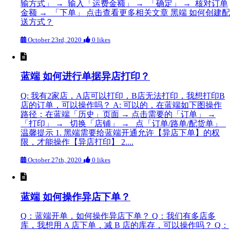
输方式」 → 输入「运费金额」 → 「确定」 → 核对订单
金额 → 「下单」 点击查看更多相关文章 黑端 如何创建配
送方式？
October 23rd, 2020
0 likes
蓝端 如何进行单据异店打印？
Q: 我有2家店，A店可以打印，B店无法打印，我想打印B
店的订单，可以操作吗？ A: 可以的，在蓝端如下图操作
路径：在蓝端「历史」页面 → 点击需要的「订单」 →
「打印」 → 切换「店铺」 → 点「订单/路单/配货单」
温馨提示 1. 黑端需要给蓝端开通允许【异店下单】的权
限，才能操作【异店打印】 2....
October 27th, 2020
0 likes
蓝端 如何操作异店下单？
Q：蓝端开单，如何操作异店下单？ Q：我们有多店多
库，我想用 A 店下单，减 B 店的库存，可以操作吗？ Q：