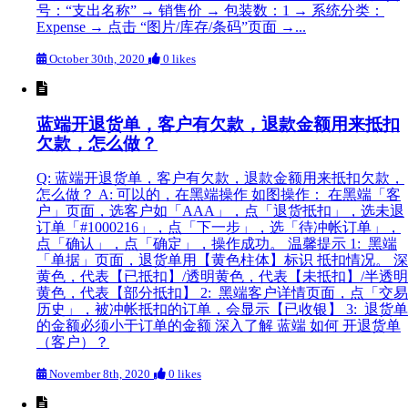
号：“支出名称” → 销售价 → 包装数：1 → 系统分类：
Expense → 点击 “图片/库存/条码”页面 →...
October 30th, 2020
0 likes
蓝端开退货单，客户有欠款，退款金额用来抵扣
欠款，怎么做？
Q: 蓝端开退货单，客户有欠款，退款金额用来抵扣欠款，
怎么做？ A: 可以的，在黑端操作 如图操作： 在黑端「客
户」页面，选客户如「AAA」，点「退货抵扣」，选未退
订单「#1000216」，点「下一步」，选「待冲帐订单」，
点「确认」，点「确定」，操作成功。 温馨提示 1: 黑端
「单据」页面，退货单用【黄色柱体】标识 抵扣情况。 深
黄色，代表【已抵扣】/透明黄色，代表【未抵扣】/半透明
黄色，代表【部分抵扣】 2: 黑端客户详情页面，点「交易
历史」，被冲帐抵扣的订单，会显示【已收银】 3: 退货单
的金额必须小于订单的金额 深入了解 蓝端 如何 开退货单
（客户）？
November 8th, 2020
0 likes