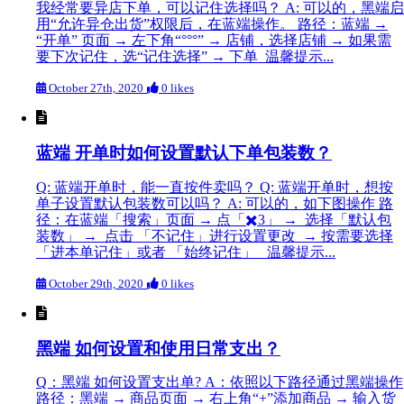
我经常要异店下单，可以记住选择吗？ A: 可以的，黑端启
用“允许异仓出货”权限后，在蓝端操作。 路径：蓝端 →
“开单” 页面 → 左下角“°°°” → 店铺，选择店铺 → 如果需
要下次记住，选“记住选择” → 下单 温馨提示...
October 27th, 2020
0 likes
蓝端 开单时如何设置默认下单包装数？
Q: 蓝端开单时，能一直按件卖吗？ Q: 蓝端开单时，想按
单子设置默认包装数可以吗？ A: 可以的，如下图操作 路
径：在蓝端「搜索」页面 → 点「✖️3」 → 选择「默认包
装数」 → 点击 「不记住」进行设置更改 → 按需要选择
「进本单记住」或者 「始终记住」 温馨提示...
October 29th, 2020
0 likes
黑端 如何设置和使用日常支出？
Q：黑端 如何设置支出单? A：依照以下路径通过黑端操作
路径：黑端 → 商品页面 → 右上角“+”添加商品 → 输入货