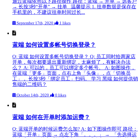
通过蓝端依照以下路径操作 路径：蓝端 → 开单 → 选客户
→ 长按3秒“开单” → 挂单 温馨提示 1. 挂单数据是保存在
手机里的，不建议挂单时间过长...
September 17th, 2020
1 likes
蓝端 如何设置多帐号切换登录？
Q: 蓝端 如何设置多帐号切换登录？ Q: 员工同时给两家店
开单，每次都要退出重新绑定，太麻烦了，有解决办法
么？ A: 可以的，员工可以绑定多个帐号。 A: 如图操作，
在蓝端「更多」页面，点右上角「头像」，点「切换员
工」， 长按3秒「绑定员工」扫码。 学习 黑端 如何提供销
售端的二维码？
October 14th, 2020
0 likes
蓝端 如何在开单时添加运费？
Q: 蓝端开单的时候运费怎么加? A: 如下图操作即可 路径：
蓝端「开单」页面 → 点左下角「。。。」 → 「先选择运