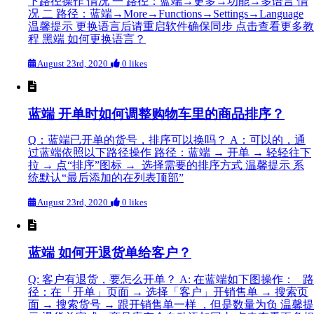
下路径操作 情况 一 路径：蓝端→更多→功能→多语言 情
况 二 路径：蓝端→More→Functions→Settings→Language
温馨提示 更换语言后请重启软件确保同步 点击查看更多教
程 黑端 如何更换语言？
August 23rd, 2020
0 likes
蓝端 开单时如何调整购物车里的商品排序？
Q：蓝端已开单的货号，排序可以换吗？ A：可以的，通
过蓝端依照以下路径操作 路径：蓝端 → 开单 → 轻轻往下
拉 → 点“排序”图标 → 选择需要的排序方式 温馨提示 系
统默认“最后添加的在列表顶部”
August 23rd, 2020
0 likes
蓝端 如何开退货单给客户？
Q: 客户有退货，要怎么开单？ A: 在蓝端如下图操作： 路
径：在「开单」页面 → 选择「客户」开销售单 → 搜索页
面 → 搜索货号 → 跟开销售单一样 ，但是数量为负 温馨提