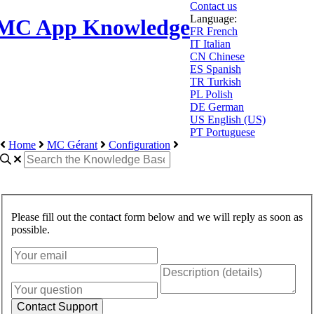
Contact us
Language:
MC App Knowledge
FR
French
IT
Italian
CN
Chinese
ES
Spanish
TR
Turkish
PL
Polish
DE
German
US
English (US)
PT
Portuguese
Home
MC Gérant
Configuration
Please fill out the contact form below and we will reply as soon as
possible.