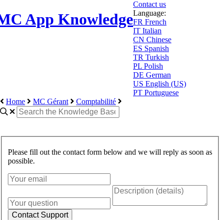
Contact us
Language:
MC App Knowledge
FR
French
IT
Italian
CN
Chinese
ES
Spanish
TR
Turkish
PL
Polish
DE
German
US
English (US)
PT
Portuguese
Home
MC Gérant
Comptabilité
Please fill out the contact form below and we will reply as soon as
possible.