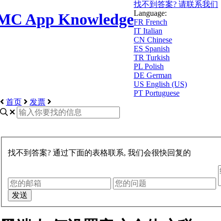
找不到答案? 请联系我们
Language:
MC App Knowledge
FR
French
IT
Italian
CN
Chinese
ES
Spanish
TR
Turkish
PL
Polish
DE
German
US
English (US)
PT
Portuguese
首页
发票
找不到答案? 通过下面的表格联系, 我们会很快回复的