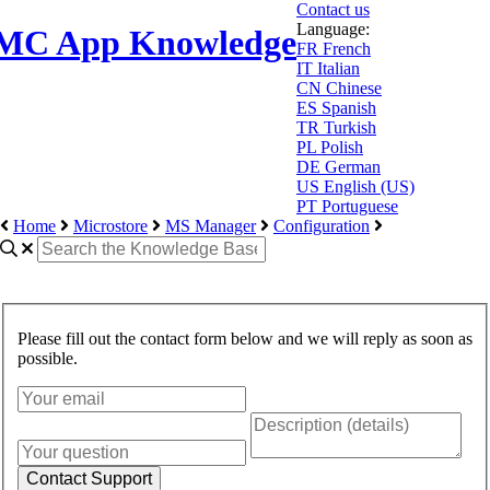
Contact us
Language:
MC App Knowledge
FR
French
IT
Italian
CN
Chinese
ES
Spanish
TR
Turkish
PL
Polish
DE
German
US
English (US)
PT
Portuguese
Home
Microstore
MS Manager
Configuration
Please fill out the contact form below and we will reply as soon as
possible.