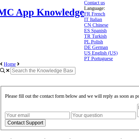
Contact us
Language:
MC App Knowledge
FR
French
IT
Italian
CN
Chinese
ES
Spanish
TR
Turkish
PL
Polish
DE
German
US
English (US)
PT
Portuguese
Home
Please fill out the contact form below and we will reply as soon as po